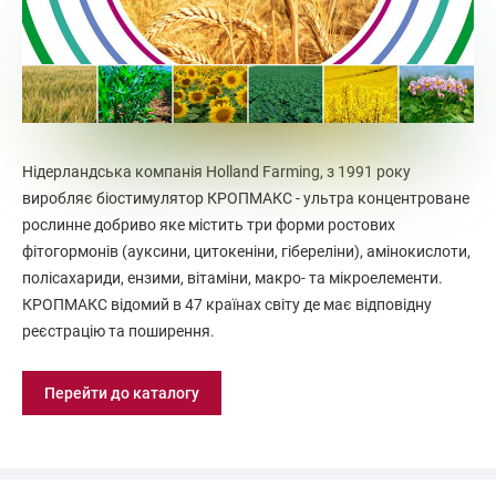
Нідерландська компанія Holland Farming, з 1991 року
виробляє біостимулятор КРОПМАКС - ультра концентроване
рослинне добриво яке містить три форми ростових
фітогормонів (ауксини, цитокеніни, гібереліни), амінокислоти,
полісахариди, ензими, вітаміни, макро- та мікроелементи.
КРОПМАКС відомий в 47 країнах світу де має відповідну
реєстрацію та поширення.
Перейти до каталогу