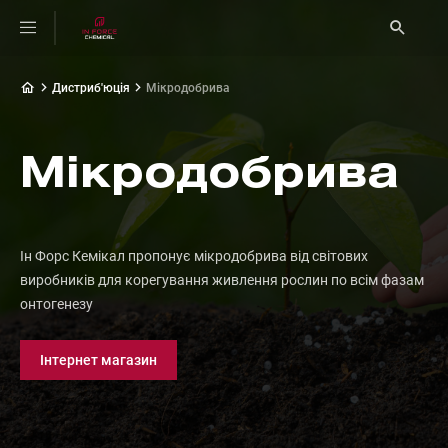
Дистриб'юція
Мікродобрива
Мікродобрива
Ін Форс Кемікал пропонує мікродобрива від світових
виробників для корегування живлення рослин по всім фазам
онтогенезу
Інтернет магазин